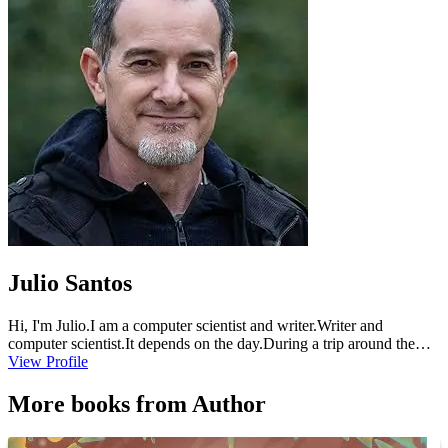
Julio Santos
Hi, I'm Julio.I am a computer scientist and writer.Writer and
computer scientist.It depends on the day.During a trip around the
world with my family in a motorhome, while we were crossing the
View Profile
Argentinian immensity, Txano and Oscar appeared in my head.I
don't know where they came from, but they immediately captivated
More books from Author
me and the project of creating a collection of children's books with
them became a real possibility.That very day, I started to compile